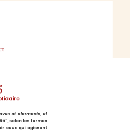
ct
5
olidaire
raves et alarmants, et
ité
”, selon les termes
nir ceux qui agissent