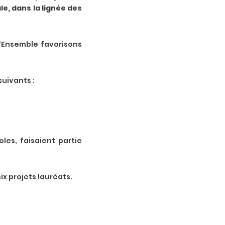
le, dans la lignée des
: “Ensemble favorisons
suivants :
les, faisaient partie
x projets lauréats.